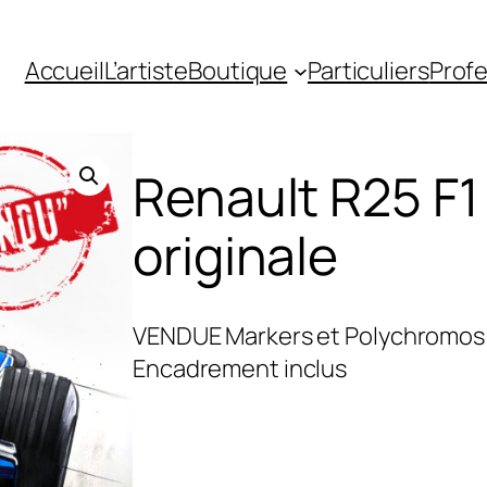
Accueil
L’artiste
Boutique
Particuliers
Profe
Renault R25 F
originale
VENDUE Markers et Polychromos s
Encadrement inclus