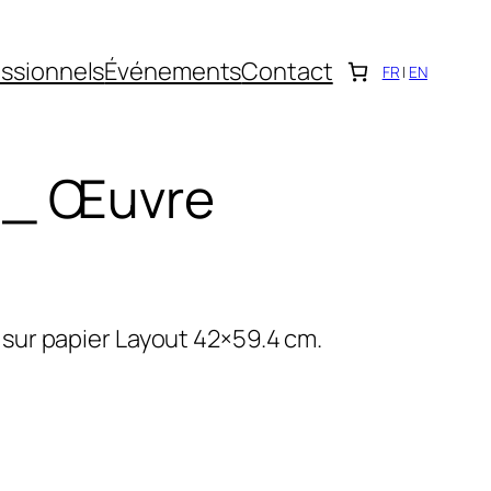
ssionnels
Événements
Contact
FR
|
EN
1 _ Œuvre
ur papier Layout 42×59.4 cm.