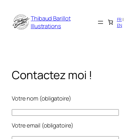
Panneau de gestion des cookies
Aller
au
Thibaud Barillot
FR
|
contenu
Illustrations
EN
Contactez moi !
Votre nom (obligatoire)
Votre email (obligatoire)