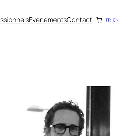
ssionnels
Événements
Contact
FR
|
EN