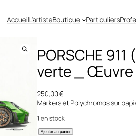
Accueil
L’artiste
Boutique
Particuliers
Profe
PORSCHE 911 (
verte _ Œuvre 
250,00
€
Markers et Polychromos sur pap
1 en stock
q
Ajouter au panier