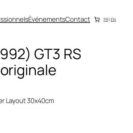
ssionnels
Événements
Contact
FR
|
EN
992) GT3 RS
originale
ier Layout 30x40cm