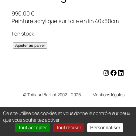
990,00
€
Peinture acrylique sur toile en lin 40x80cm
1 en stock
q
Ajouter au panier
u
a
n
Instagram
Facebo
Linke
t
i
t
© Thibaud Barillot 2002 – 2026
Mentions légales
é
d
e
Ce site utilise des cookies et vous donne le contrôle sur ceux
que vous souhaitez activer
J
A
Tout accepter
Tout refuser
Personnaliser