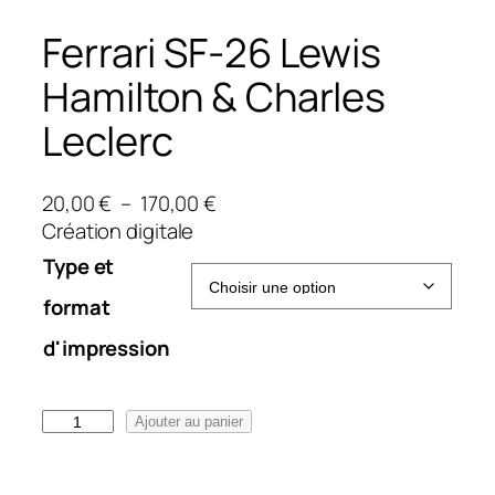
Ferrari SF-26 Lewis
Hamilton & Charles
Leclerc
P
20,00
€
–
170,00
€
l
Création digitale
a
Type et
g
format
e
d
d'impression
e
p
q
r
Ajouter au panier
u
i
a
x