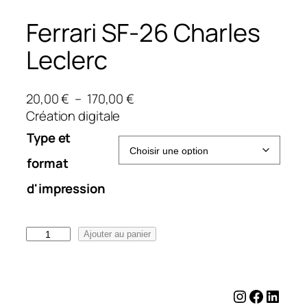
Ferrari SF-26 Charles
Leclerc
P
20,00
€
–
170,00
€
l
Création digitale
a
Type et
g
format
e
d
d'impression
e
p
q
r
Ajouter au panier
u
i
a
x
n
Instagram
Facebo
Linke
t
: