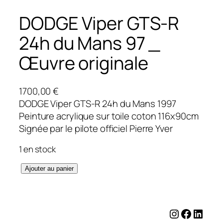
DODGE Viper GTS-R
24h du Mans 97 _
Œuvre originale
1700,00
€
DODGE Viper GTS-R 24h du Mans 1997
Peinture acrylique sur toile coton 116x90cm
Signée par le pilote officiel Pierre Yver
1 en stock
q
Ajouter au panier
u
a
n
Instagram
Facebo
Linke
t