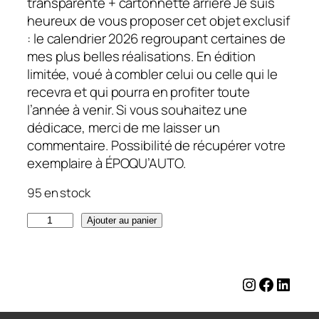
transparente + cartonnette arrière Je suis
heureux de vous proposer cet objet exclusif
: le calendrier 2026 regroupant certaines de
mes plus belles réalisations. En édition
limitée, voué à combler celui ou celle qui le
recevra et qui pourra en profiter toute
l’année à venir. Si vous souhaitez une
dédicace, merci de me laisser un
commentaire. Possibilité de récupérer votre
exemplaire à ÉPOQU’AUTO.
95 en stock
q
Ajouter au panier
u
a
n
Instagram
Facebo
Linke
t
i